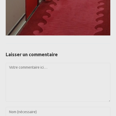
Laisser un commentaire
Comment
Enter