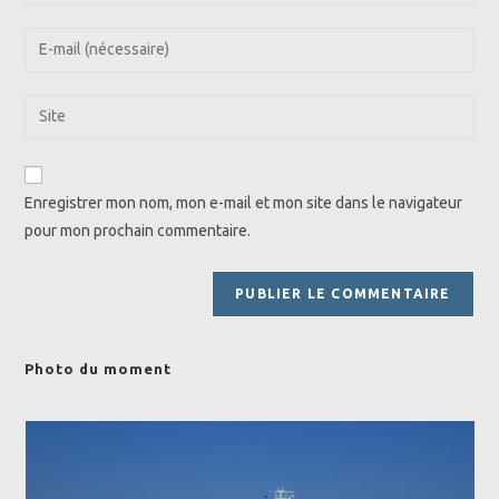
your
name
Enter
or
your
username
email
Saisir
to
address
l’URL
comment
to
de
comment
votre
Enregistrer mon nom, mon e-mail et mon site dans le navigateur
site
pour mon prochain commentaire.
(facultatif)
Photo du moment