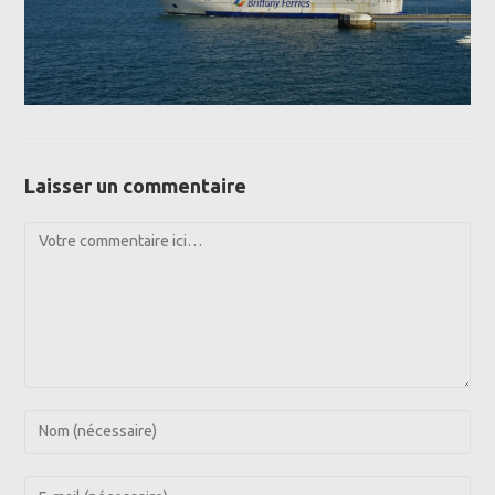
Laisser un commentaire
Comment
Enter
your
name
Enter