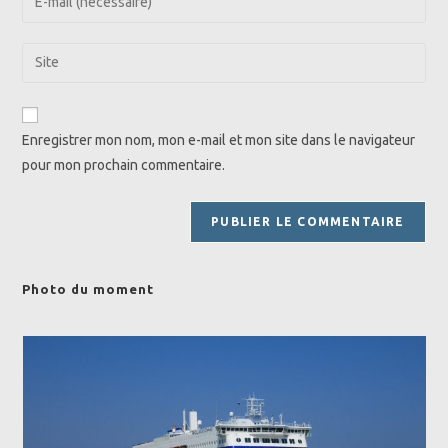
or
your
username
email
Saisir
to
address
l’URL
comment
to
de
comment
votre
Enregistrer mon nom, mon e-mail et mon site dans le navigateur
site
pour mon prochain commentaire.
(facultatif)
Photo du moment