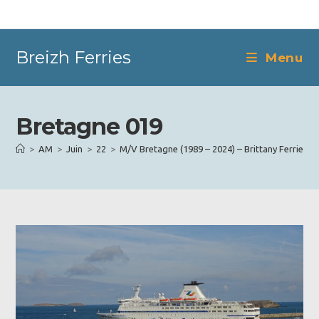
Skip
to
content
Breizh Ferries
Menu
Bretagne 019
>
AM
>
Juin
>
22
>
M/V Bretagne (1989 – 2024) – Brittany Ferries
>