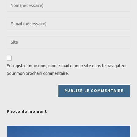
Enter
your
name
Enter
or
your
username
email
Saisir
to
address
l’URL
comment
to
de
comment
votre
Enregistrer mon nom, mon e-mail et mon site dans le navigateur
site
pour mon prochain commentaire.
(facultatif)
Photo du moment