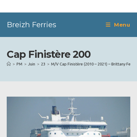
Skip
to
content
Breizh Ferries
Menu
Cap Finistère 200
>
PM
>
Juin
>
23
>
M/V Cap Finistère (2010 – 2021) – Brittany Ferrie