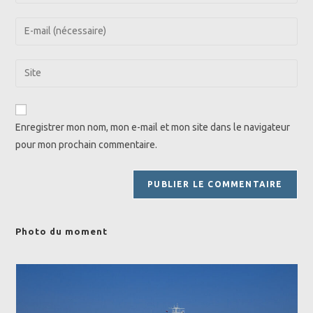
your
name
Enter
or
your
username
email
Saisir
to
address
l’URL
comment
to
de
comment
votre
Enregistrer mon nom, mon e-mail et mon site dans le navigateur
site
pour mon prochain commentaire.
(facultatif)
Photo du moment