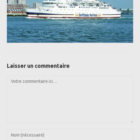
Laisser un commentaire
Comment
Enter