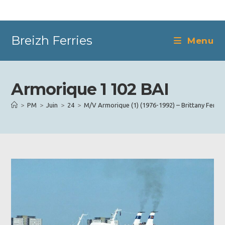
Skip
to
content
Breizh Ferries
Menu
Armorique 1 102 BAI
>
PM
>
Juin
>
24
>
M/V Armorique (1) (1976-1992) – Brittany Ferrie