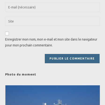
name
Enter
or
your
username
email
Saisir
to
address
l’URL
comment
to
de
comment
votre
Enregistrer mon nom, mon e-mail et mon site dans le navigateur
site
pour mon prochain commentaire.
(facultatif)
Photo du moment