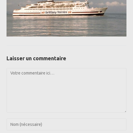
Laisser un commentaire
Comment
Enter
your