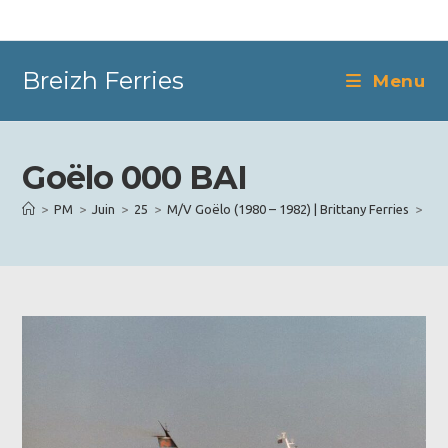
Skip
to
content
Breizh Ferries
Menu
Goëlo 000 BAI
>
PM
>
Juin
>
25
>
M/V Goëlo (1980 – 1982) | Brittany Ferries
>
Goë