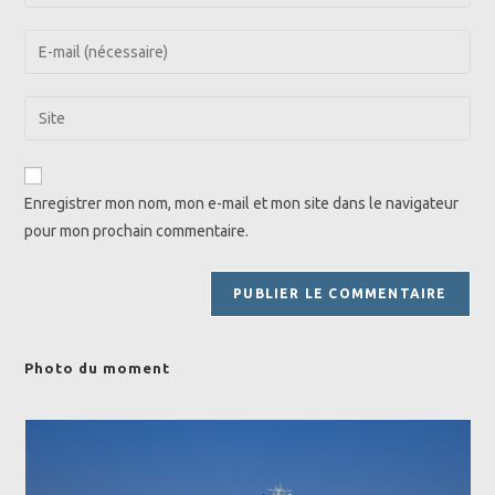
your
name
Enter
or
your
username
email
Saisir
to
address
l’URL
comment
to
de
comment
votre
Enregistrer mon nom, mon e-mail et mon site dans le navigateur
site
pour mon prochain commentaire.
(facultatif)
Photo du moment