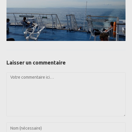
Laisser un commentaire
Comment
Enter