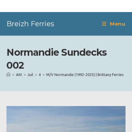
Skip
to
content
Breizh Ferries
Menu
Normandie Sundecks
002
>
AM
>
Juil
>
4
>
M/V Normandie (1992-2025) | Brittany Ferries
>
N