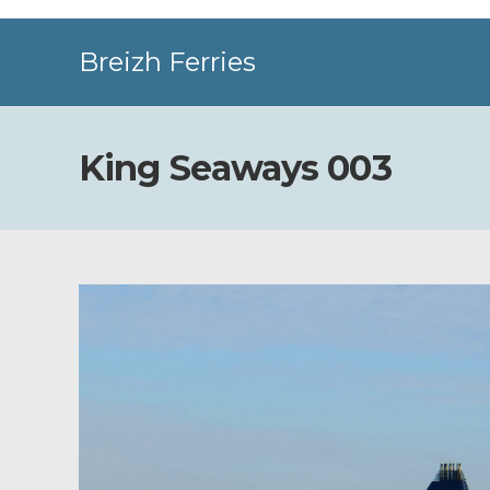
Skip
to
Breizh Ferries
content
King Seaways 003