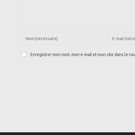
Enter
Enter
your
your
name
email
Enregistrer mon nom, mon e-mail et mon site dans le n
or
address
username
to
to
comment
comment