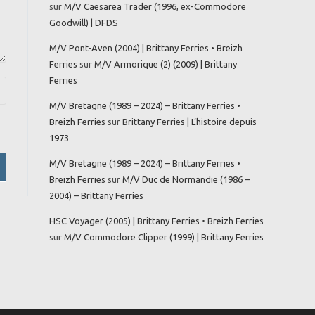
sur
M/V Caesarea Trader (1996, ex-Commodore
Goodwill) | DFDS
M/V Pont-Aven (2004) | Brittany Ferries • Breizh
Ferries
sur
M/V Armorique (2) (2009) | Brittany
Ferries
M/V Bretagne (1989 – 2024) – Brittany Ferries •
Breizh Ferries
sur
Brittany Ferries | L’histoire depuis
1973
M/V Bretagne (1989 – 2024) – Brittany Ferries •
Breizh Ferries
sur
M/V Duc de Normandie (1986 –
2004) – Brittany Ferries
HSC Voyager (2005) | Brittany Ferries • Breizh Ferries
sur
M/V Commodore Clipper (1999) | Brittany Ferries