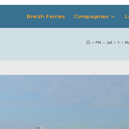
Breizh Ferries
Compagnies
L
>
PM
>
Juil
>
1
>
M/