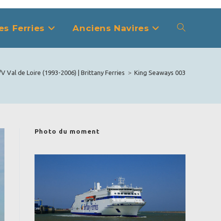
es Ferries
Anciens Navires
Toggle
website
V Val de Loire (1993-2006) | Brittany Ferries
>
King Seaways 003
search
Photo du moment