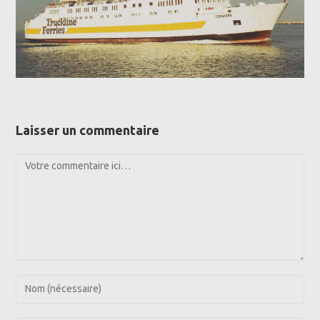
Laisser un commentaire
Comment
Enter
your
name