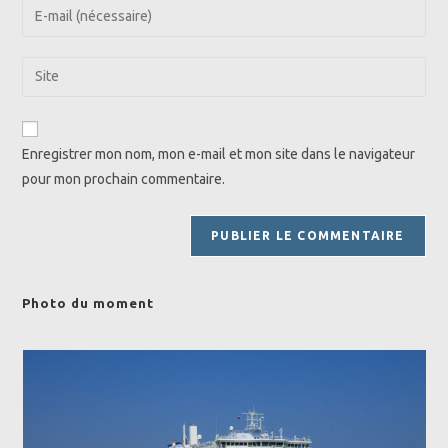
Enter
or
your
username
email
Saisir
to
address
l’URL
comment
to
de
comment
votre
Enregistrer mon nom, mon e-mail et mon site dans le navigateur
site
pour mon prochain commentaire.
(facultatif)
Photo du moment