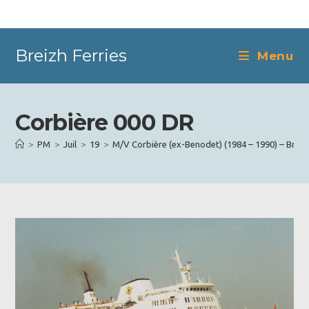
Skip
to
content
Breizh Ferries
Menu
Corbière 000 DR
>
PM
>
Juil
>
19
>
M/V Corbière (ex-Benodet) (1984 – 1990) – Brittan