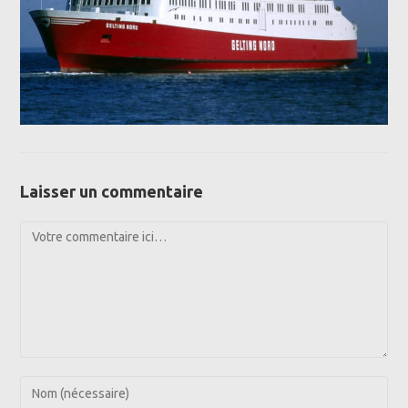
Laisser un commentaire
Comment
Enter