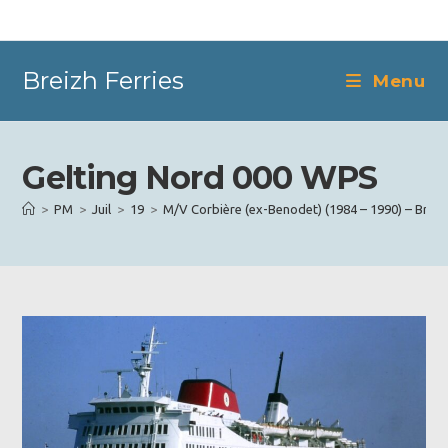
Skip
to
content
Breizh Ferries
Menu
Gelting Nord 000 WPS
>
PM
>
Juil
>
19
>
M/V Corbière (ex-Benodet) (1984 – 1990) – Brittan