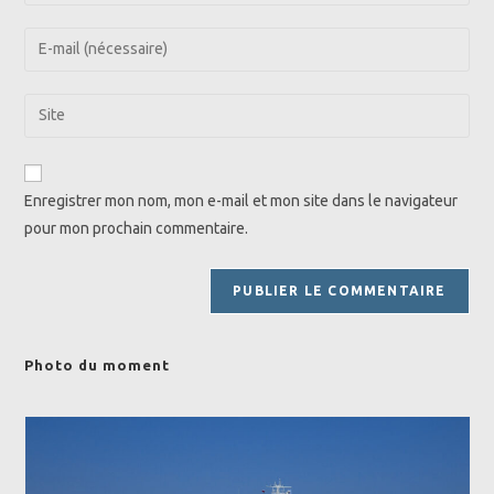
your
name
Enter
or
your
username
email
Saisir
to
address
l’URL
comment
to
de
comment
votre
Enregistrer mon nom, mon e-mail et mon site dans le navigateur
site
pour mon prochain commentaire.
(facultatif)
Photo du moment