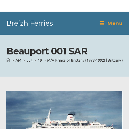
Skip
to
content
Breizh Ferries
Menu
Beauport 001 SAR
>
AM
>
Juil
>
19
>
M/V Prince of Brittany (1978-1992) | Brittany Ferr