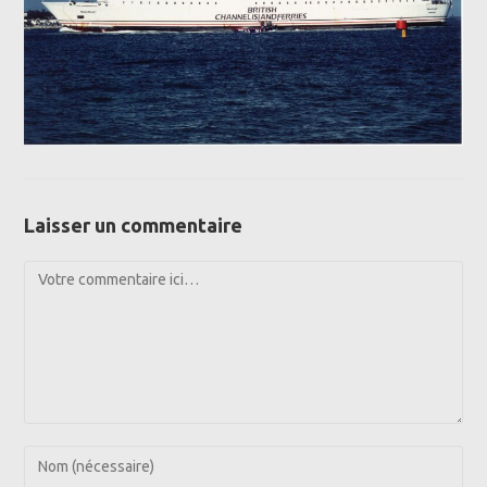
Laisser un commentaire
Comment
Enter
your