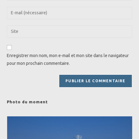
name
Enter
or
your
username
email
Saisir
to
address
l’URL
comment
to
de
comment
votre
Enregistrer mon nom, mon e-mail et mon site dans le navigateur
site
pour mon prochain commentaire.
(facultatif)
Photo du moment