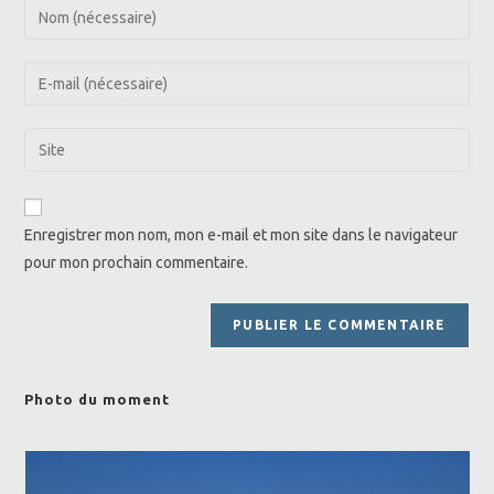
Enter
your
name
Enter
or
your
username
email
Saisir
to
address
l’URL
comment
to
de
comment
votre
Enregistrer mon nom, mon e-mail et mon site dans le navigateur
site
pour mon prochain commentaire.
(facultatif)
Photo du moment