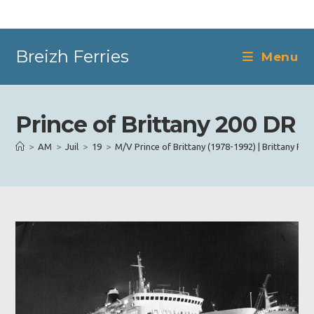
Skip
to
content
Breizh Ferries
Menu
Prince of Brittany 200 DR
>
AM
>
Juil
>
19
>
M/V Prince of Brittany (1978-1992) | Brittany Ferr