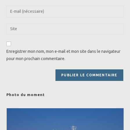
name
Enter
or
your
username
email
Saisir
to
address
l’URL
comment
to
de
comment
votre
Enregistrer mon nom, mon e-mail et mon site dans le navigateur
site
pour mon prochain commentaire.
(facultatif)
Photo du moment