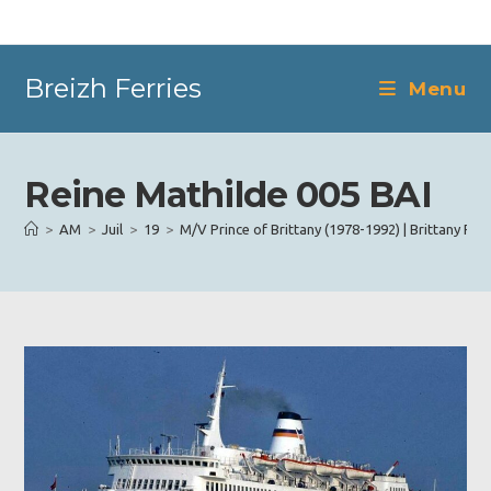
Skip
to
content
Breizh Ferries
Menu
Reine Mathilde 005 BAI
>
AM
>
Juil
>
19
>
M/V Prince of Brittany (1978-1992) | Brittany Ferr