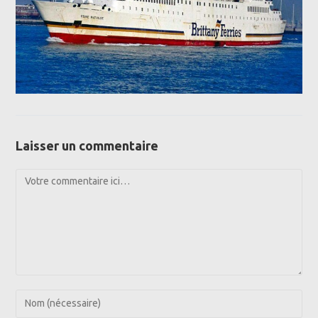
Laisser un commentaire
Comment
Enter
your