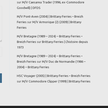
sur
M/V Caesarea Trader (1996, ex-Commodore
Goodwill) | DFDS
M/V Pont-Aven (2004) | Brittany Ferries • Breizh
Ferries
sur
M/V Armorique (2) (2009) | Brittany
Ferries
M/V Bretagne (1989 – 2024) – Brittany Ferries •
Breizh Ferries
sur
Brittany Ferries | L’histoire depuis
1973
M/V Bretagne (1989 – 2024) – Brittany Ferries •
Breizh Ferries
sur
M/V Duc de Normandie (1986 –
2004) – Brittany Ferries
HSC Voyager (2005) | Brittany Ferries • Breizh Ferries
sur
M/V Commodore Clipper (1999) | Brittany Ferries