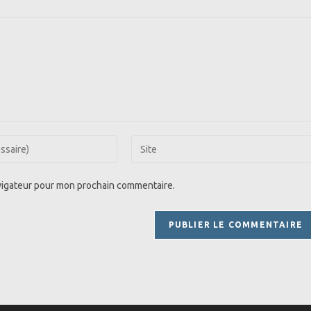
Saisir
l’URL
de
avigateur pour mon prochain commentaire.
votre
site
(facultatif)