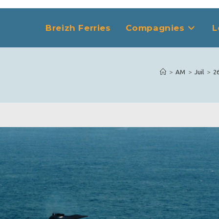
Breizh Ferries
Compagnies
L
>
AM
>
Juil
>
2