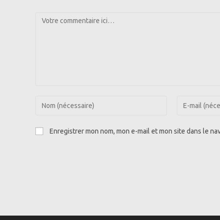
Comment
Enter
Enter
your
your
name
email
Enregistrer mon nom, mon e-mail et mon site dans le n
or
address
username
to
to
comment
comment