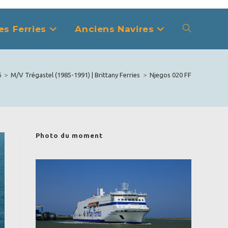
es Ferries
Anciens Navires
Toggle
website
6
>
M/V Trégastel (1985-1991) | Brittany Ferries
>
Njegos 020 FF
search
Photo du moment