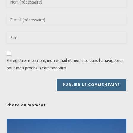
your
name
Enter
or
your
username
email
Saisir
to
address
l’URL
comment
to
de
comment
votre
Enregistrer mon nom, mon e-mail et mon site dans le navigateur
site
pour mon prochain commentaire.
(facultatif)
Photo du moment