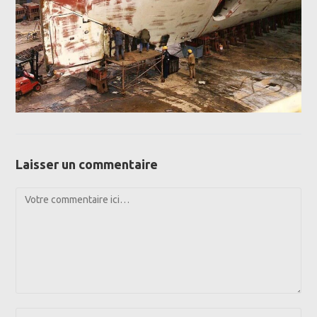
Laisser un commentaire
Comment
Enter