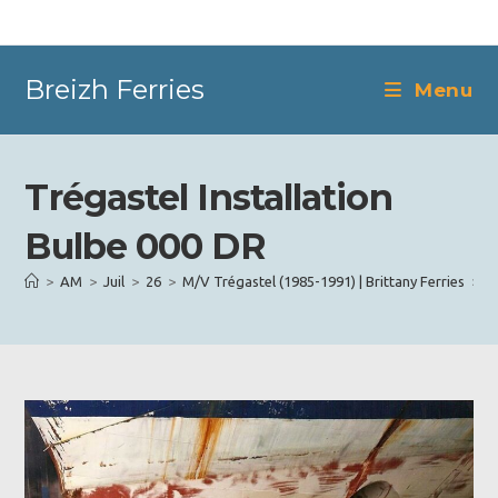
Skip
to
content
Breizh Ferries
Menu
Trégastel Installation
Bulbe 000 DR
>
AM
>
Juil
>
26
>
M/V Trégastel (1985-1991) | Brittany Ferries
>
T