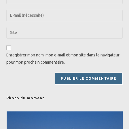
your
name
Enter
or
your
username
email
Saisir
to
address
l’URL
comment
to
de
comment
votre
Enregistrer mon nom, mon e-mail et mon site dans le navigateur
site
pour mon prochain commentaire.
(facultatif)
Photo du moment