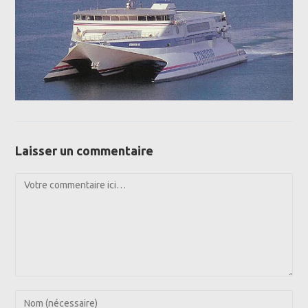
Laisser un commentaire
Comment
Enter