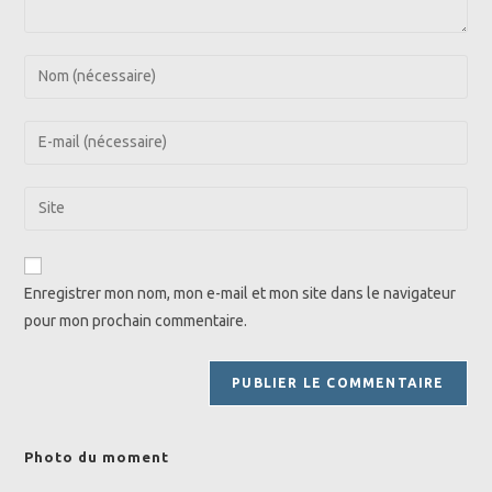
Enter
your
name
Enter
or
your
username
email
Saisir
to
address
l’URL
comment
to
de
comment
votre
Enregistrer mon nom, mon e-mail et mon site dans le navigateur
site
pour mon prochain commentaire.
(facultatif)
Photo du moment