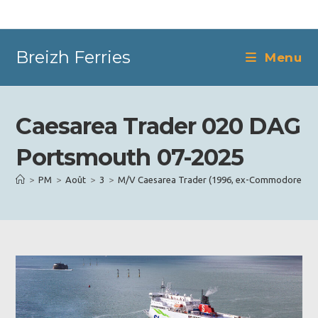
Skip
to
content
Breizh Ferries
Menu
Caesarea Trader 020 DAG
Portsmouth 07-2025
>
PM
>
Août
>
3
>
M/V Caesarea Trader (1996, ex-Commodore Goo