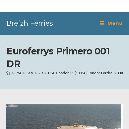
Skip
to
content
Breizh Ferries
Menu
Euroferrys Primero 001
DR
>
PM
>
Sep
>
29
>
HSC Condor 11 (1995) | Condor Ferries
>
Eurofe