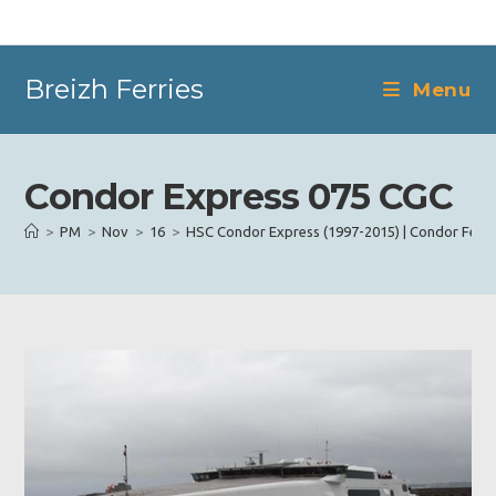
Skip
to
content
Breizh Ferries
Menu
Condor Express 075 CGC
>
PM
>
Nov
>
16
>
HSC Condor Express (1997-2015) | Condor Ferri