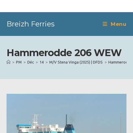
Skip
to
content
Breizh Ferries
Menu
Hammerodde 206 WEW
>
PM
>
Déc
>
14
>
M/V Stena Vinga (2025) | DFDS
>
Hammerodde