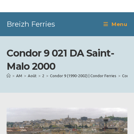
Skip
to
content
Breizh Ferries
Menu
Condor 9 021 DA Saint-
Malo 2000
>
AM
>
Août
>
2
>
Condor 9 (1990-2002) | Condor Ferries
>
Condor