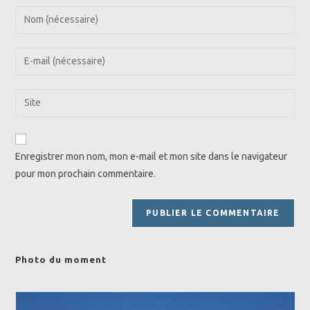
Enter
your
name
Enter
or
your
username
email
Saisir
to
address
l’URL
comment
to
de
comment
votre
Enregistrer mon nom, mon e-mail et mon site dans le navigateur
site
pour mon prochain commentaire.
(facultatif)
Photo du moment