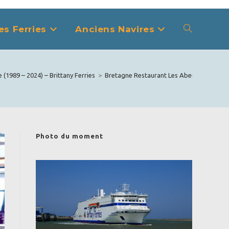
es Ferries
Anciens Navires
Toggle
website
(1989 – 2024) – Brittany Ferries
>
Bretagne Restaurant Les Abers 044 BAI
search
Photo du moment