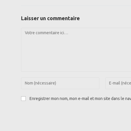
Laisser un commentaire
Comment
Enter
Enter
your
your
name
email
Enregistrer mon nom, mon e-mail et mon site dans le n
or
address
username
to
to
comment
comment