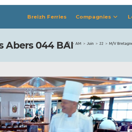
Breizh Ferries
Compagnies
L
s Abers 044 BAI
>
AM
>
Juin
>
22
>
M/V Bretagne 