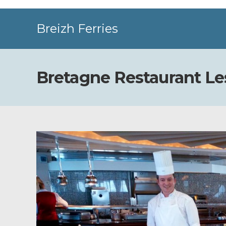
Skip
to
Breizh Ferries
content
Bretagne Restaurant Le