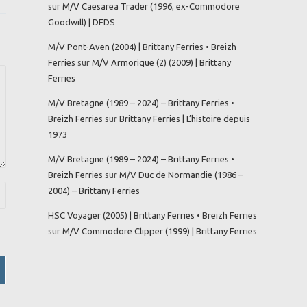
sur
M/V Caesarea Trader (1996, ex-Commodore
Goodwill) | DFDS
M/V Pont-Aven (2004) | Brittany Ferries • Breizh
Ferries
sur
M/V Armorique (2) (2009) | Brittany
Ferries
M/V Bretagne (1989 – 2024) – Brittany Ferries •
Breizh Ferries
sur
Brittany Ferries | L’histoire depuis
1973
M/V Bretagne (1989 – 2024) – Brittany Ferries •
Breizh Ferries
sur
M/V Duc de Normandie (1986 –
2004) – Brittany Ferries
HSC Voyager (2005) | Brittany Ferries • Breizh Ferries
sur
M/V Commodore Clipper (1999) | Brittany Ferries