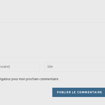
Saisir
l’URL
de
avigateur pour mon prochain commentaire.
votre
site
(facultatif)