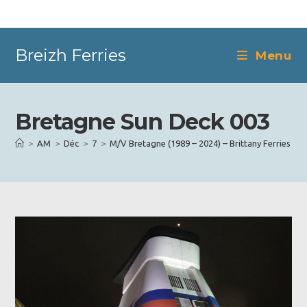
Skip
to
content
Breizh Ferries
Menu
Bretagne Sun Deck 003
>
AM
>
Déc
>
7
>
M/V Bretagne (1989 – 2024) – Brittany Ferries
>