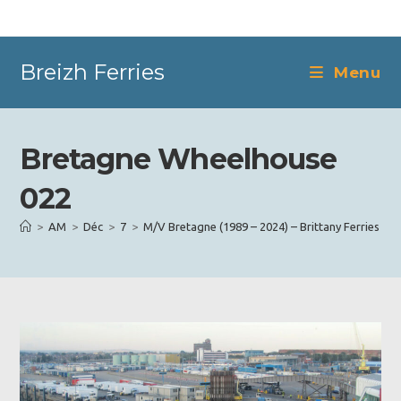
Skip
to
content
Breizh Ferries
Menu
Bretagne Wheelhouse
022
>
AM
>
Déc
>
7
>
M/V Bretagne (1989 – 2024) – Brittany Ferries
>