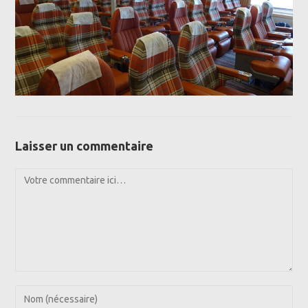
Laisser un commentaire
Comment
Enter