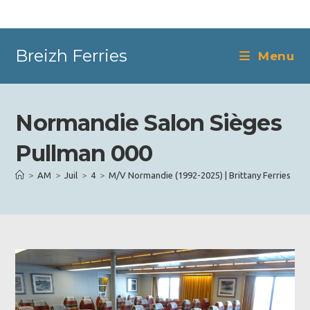
Skip
to
content
Breizh Ferries
Menu
Normandie Salon Sièges
Pullman 000
>
AM
>
Juil
>
4
>
M/V Normandie (1992-2025) | Brittany Ferries
>
N