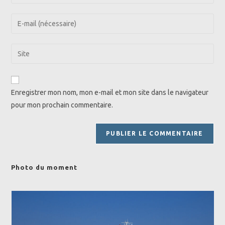
your
name
Enter
or
your
username
email
Saisir
to
address
l’URL
comment
to
de
comment
votre
Enregistrer mon nom, mon e-mail et mon site dans le navigateur
site
pour mon prochain commentaire.
(facultatif)
Photo du moment