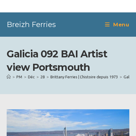
Skip
to
content
Breizh Ferries
Menu
Galicia 092 BAI Artist
view Portsmouth
>
PM
>
Déc
>
28
>
Brittany Ferries | L’histoire depuis 1973
>
Galici