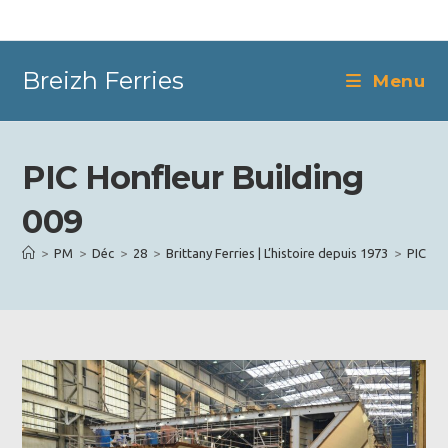
Skip
to
content
Breizh Ferries
Menu
PIC Honfleur Building
009
>
PM
>
Déc
>
28
>
Brittany Ferries | L’histoire depuis 1973
>
PIC Ho