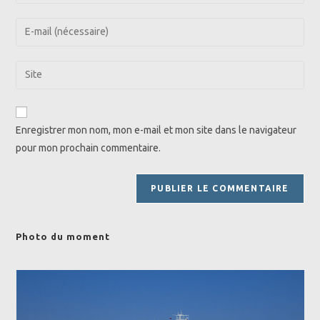
your
name
Enter
or
your
username
email
Saisir
to
address
l’URL
comment
to
de
comment
votre
Enregistrer mon nom, mon e-mail et mon site dans le navigateur
site
pour mon prochain commentaire.
(facultatif)
Photo du moment