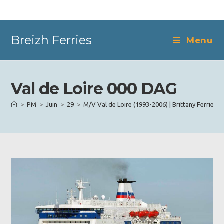
Skip
to
content
Breizh Ferries
Menu
Val de Loire 000 DAG
>
PM
>
Juin
>
29
>
M/V Val de Loire (1993-2006) | Brittany Ferries
>