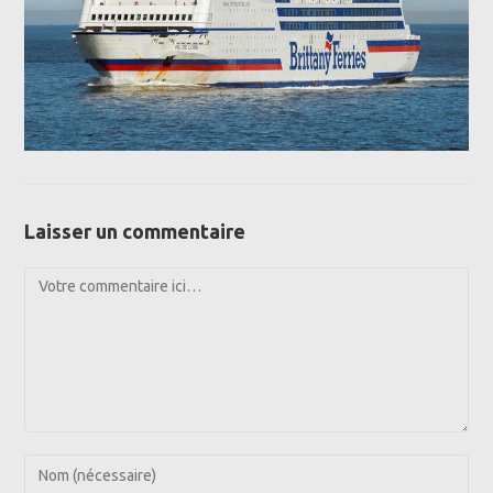
Laisser un commentaire
Comment
Enter