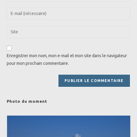
your
name
Enter
or
your
username
email
Saisir
to
address
l’URL
comment
to
de
comment
votre
Enregistrer mon nom, mon e-mail et mon site dans le navigateur
site
pour mon prochain commentaire.
(facultatif)
Photo du moment