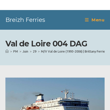
Skip
to
content
Breizh Ferries
Menu
Val de Loire 004 DAG
>
PM
>
Juin
>
29
>
M/V Val de Loire (1993-2006) | Brittany Ferries
>