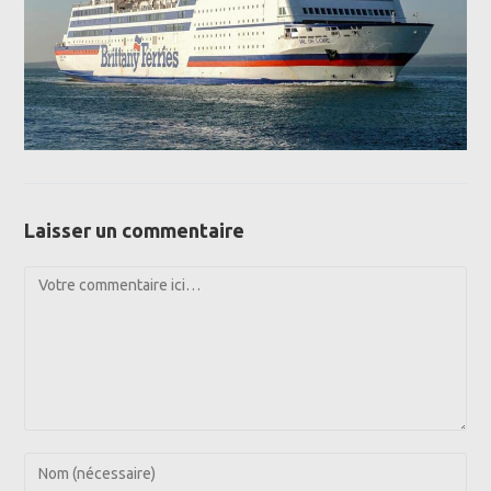
Laisser un commentaire
Comment
Enter