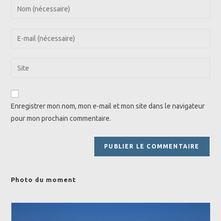
Enter
your
name
Enter
or
your
username
email
Saisir
to
address
l’URL
comment
to
de
comment
votre
Enregistrer mon nom, mon e-mail et mon site dans le navigateur
site
pour mon prochain commentaire.
(facultatif)
Photo du moment