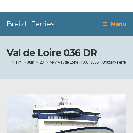
Skip
to
content
Breizh Ferries
Menu
Val de Loire 036 DR
>
PM
>
Juin
>
29
>
M/V Val de Loire (1993-2006) | Brittany Ferries
>