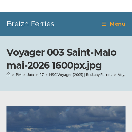
Skip
to
content
Breizh Ferries
Menu
Voyager 003 Saint-Malo
mai-2026 1600px.jpg
>
PM
>
Juin
>
27
>
HSC Voyager (2005) | Brittany Ferries
>
Voyager