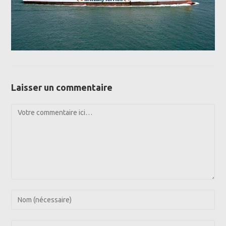
Laisser un commentaire
Comment
Enter
your
name
Enter