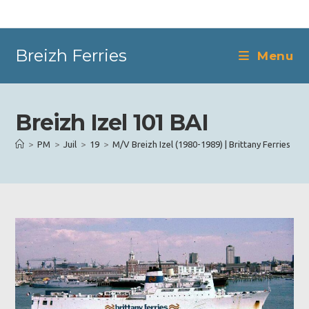
Skip
to
content
Breizh Ferries
Menu
Breizh Izel 101 BAI
>
PM
>
Juil
>
19
>
M/V Breizh Izel (1980-1989) | Brittany Ferries
>
B