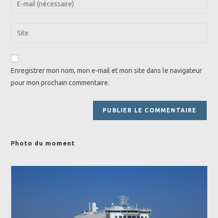
or
your
username
email
Saisir
to
address
l’URL
comment
to
de
comment
votre
Enregistrer mon nom, mon e-mail et mon site dans le navigateur
site
pour mon prochain commentaire.
(facultatif)
Photo du moment