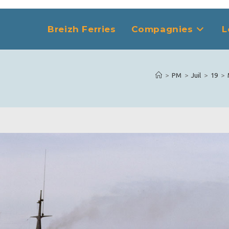
Breizh Ferries
Compagnies
L
>
PM
>
Juil
>
19
>