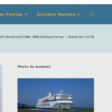
es Ferries
Anciens Navires
Toggle
website
M/V Breizh Izel (1980-1989) | Brittany Ferries
>
Breizh Izel 115 FB
search
Photo du moment