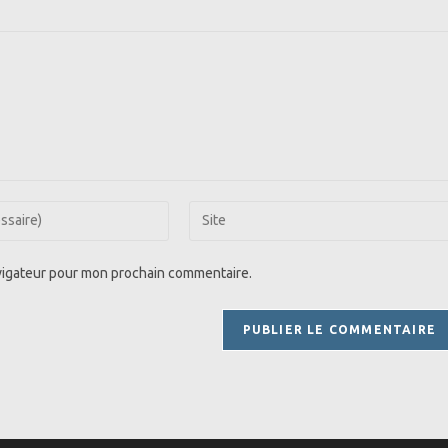
Saisir
l’URL
de
avigateur pour mon prochain commentaire.
votre
site
(facultatif)