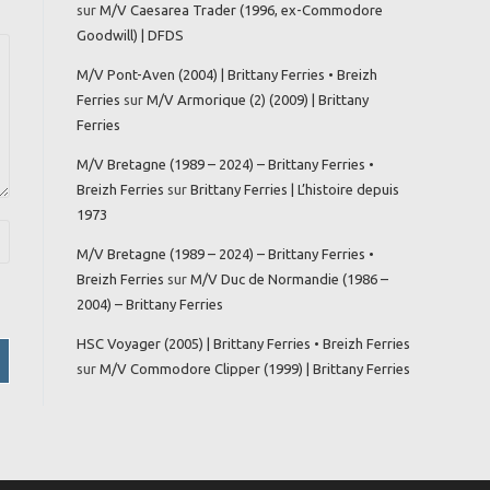
sur
M/V Caesarea Trader (1996, ex-Commodore
Goodwill) | DFDS
M/V Pont-Aven (2004) | Brittany Ferries • Breizh
Ferries
sur
M/V Armorique (2) (2009) | Brittany
Ferries
M/V Bretagne (1989 – 2024) – Brittany Ferries •
Breizh Ferries
sur
Brittany Ferries | L’histoire depuis
1973
M/V Bretagne (1989 – 2024) – Brittany Ferries •
Breizh Ferries
sur
M/V Duc de Normandie (1986 –
2004) – Brittany Ferries
HSC Voyager (2005) | Brittany Ferries • Breizh Ferries
sur
M/V Commodore Clipper (1999) | Brittany Ferries