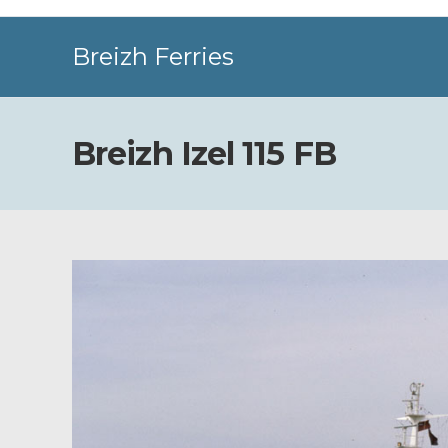
Skip
to
Breizh Ferries
content
Breizh Izel 115 FB