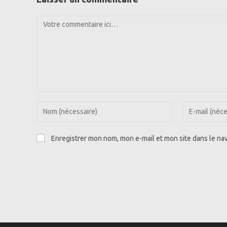
Comment
Enter
Enter
your
your
name
email
Enregistrer mon nom, mon e-mail et mon site dans le n
or
address
username
to
to
comment
comment