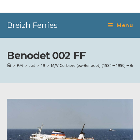
Skip
to
content
Breizh Ferries
Menu
Benodet 002 FF
>
PM
>
Juil
>
19
>
M/V Corbière (ex-Benodet) (1984 – 1990) – Brittan