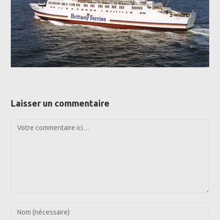
Laisser un commentaire
Comment
Enter