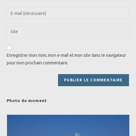
your
name
Enter
or
your
username
email
Saisir
to
address
l’URL
comment
to
de
comment
votre
Enregistrer mon nom, mon e-mail et mon site dans le navigateur
site
pour mon prochain commentaire.
(facultatif)
Photo du moment