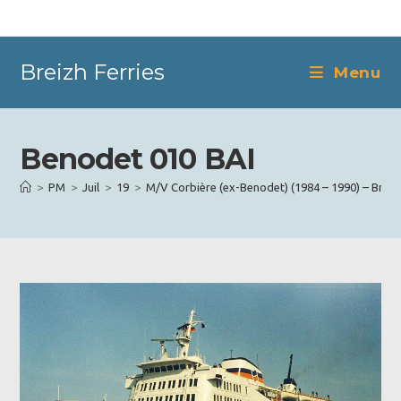
Skip
to
content
Breizh Ferries
Menu
Benodet 010 BAI
>
PM
>
Juil
>
19
>
M/V Corbière (ex-Benodet) (1984 – 1990) – Brittan