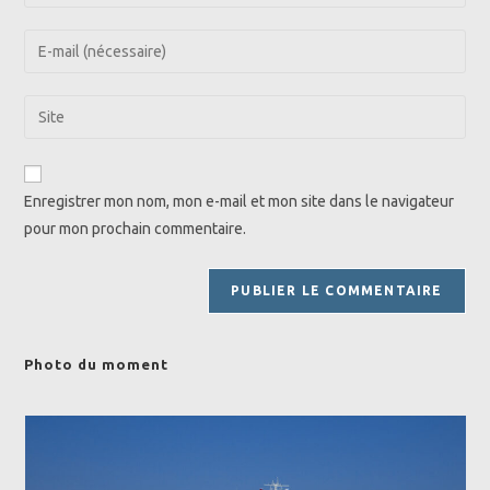
your
name
Enter
or
your
username
email
Saisir
to
address
l’URL
comment
to
de
comment
votre
Enregistrer mon nom, mon e-mail et mon site dans le navigateur
site
pour mon prochain commentaire.
(facultatif)
Photo du moment