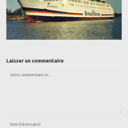
Laisser un commentaire
Comment
Enter