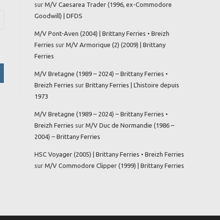
sur
M/V Caesarea Trader (1996, ex-Commodore
Goodwill) | DFDS
M/V Pont-Aven (2004) | Brittany Ferries • Breizh
Ferries
sur
M/V Armorique (2) (2009) | Brittany
Ferries
M/V Bretagne (1989 – 2024) – Brittany Ferries •
Breizh Ferries
sur
Brittany Ferries | L’histoire depuis
1973
M/V Bretagne (1989 – 2024) – Brittany Ferries •
Breizh Ferries
sur
M/V Duc de Normandie (1986 –
2004) – Brittany Ferries
HSC Voyager (2005) | Brittany Ferries • Breizh Ferries
sur
M/V Commodore Clipper (1999) | Brittany Ferries