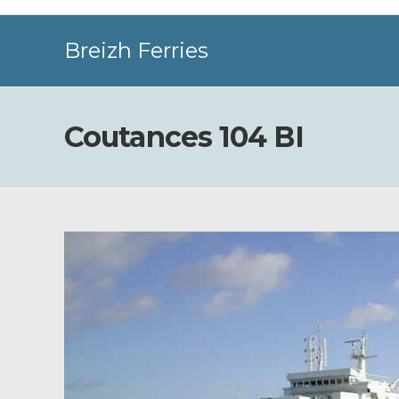
Skip
to
Breizh Ferries
content
Coutances 104 BI