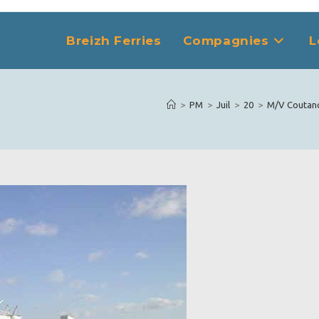
Breizh Ferries
Compagnies
L
>
PM
>
Juil
>
20
>
M/V Coutance