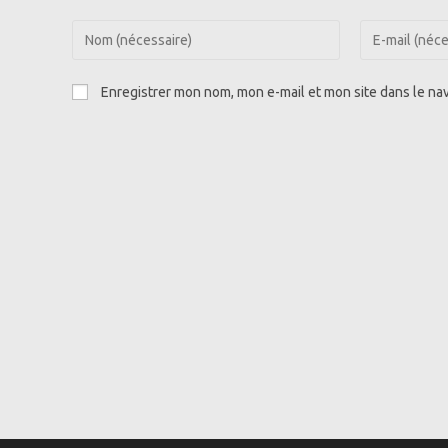
Enter
Enter
your
your
name
email
Enregistrer mon nom, mon e-mail et mon site dans le n
or
address
username
to
to
comment
comment