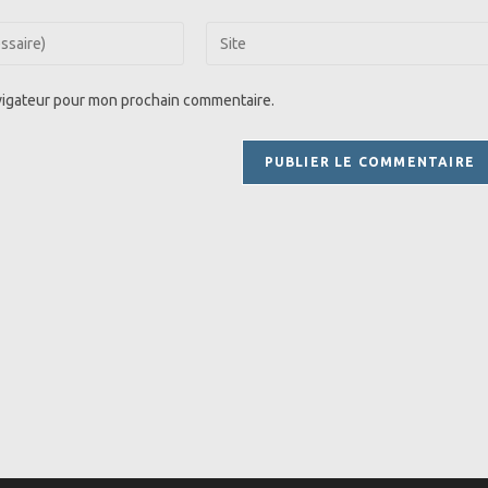
Saisir
l’URL
de
avigateur pour mon prochain commentaire.
votre
site
(facultatif)