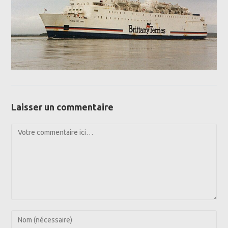
Laisser un commentaire
Comment
Enter