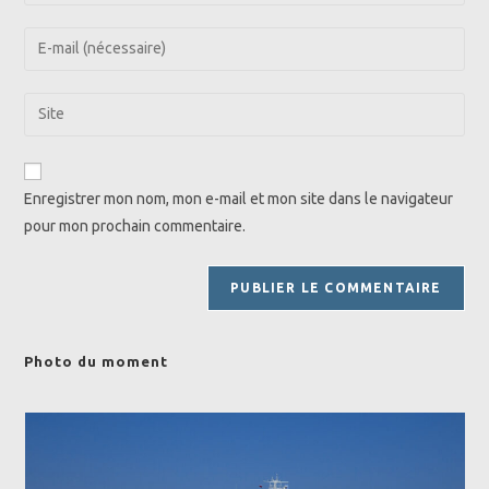
your
name
Enter
or
your
username
email
Saisir
to
address
l’URL
comment
to
de
comment
votre
Enregistrer mon nom, mon e-mail et mon site dans le navigateur
site
pour mon prochain commentaire.
(facultatif)
Photo du moment