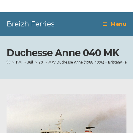
Skip
to
content
Breizh Ferries
Menu
Duchesse Anne 040 MK
>
PM
>
Juil
>
20
>
M/V Duchesse Anne (1988-1996) – Brittany Ferrie