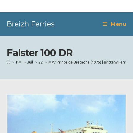
Skip
to
content
Breizh Ferries
Menu
Falster 100 DR
>
PM
>
Juil
>
22
>
M/V Prince de Bretagne (1975) | Brittany Ferries