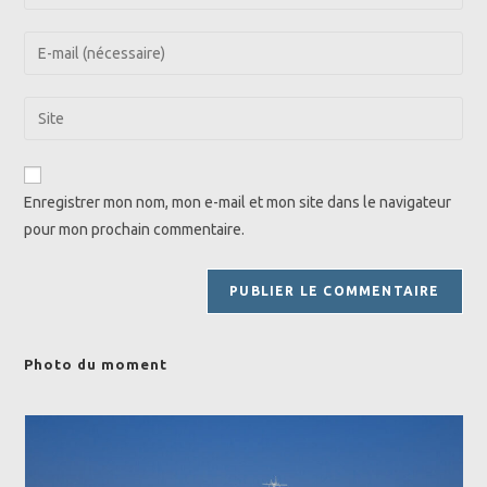
your
name
Enter
or
your
username
email
Saisir
to
address
l’URL
comment
to
de
comment
votre
Enregistrer mon nom, mon e-mail et mon site dans le navigateur
site
pour mon prochain commentaire.
(facultatif)
Photo du moment