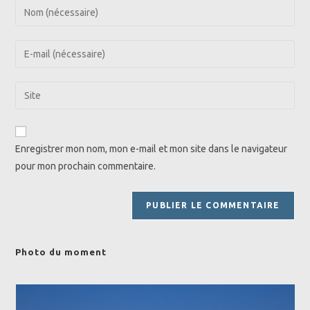
Enter
your
name
Enter
or
your
username
email
Saisir
to
address
l’URL
comment
to
de
comment
votre
Enregistrer mon nom, mon e-mail et mon site dans le navigateur
site
pour mon prochain commentaire.
(facultatif)
Photo du moment