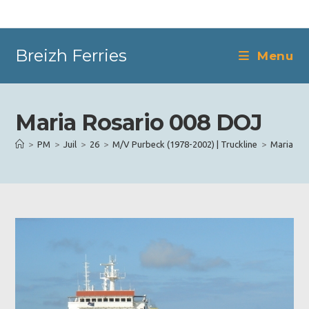
Skip
to
content
Breizh Ferries
Menu
Maria Rosario 008 DOJ
>
PM
>
Juil
>
26
>
M/V Purbeck (1978-2002) | Truckline
>
Maria Ro