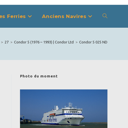
es Ferries
Anciens Navires
Toggle
website
>
27
>
Condor 5 (1976 – 1993) | Condor Ltd
>
Condor 5 025 ND
search
Photo du moment