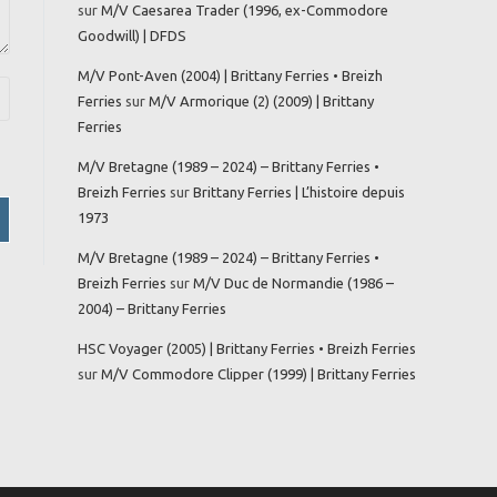
sur
M/V Caesarea Trader (1996, ex-Commodore
Goodwill) | DFDS
M/V Pont-Aven (2004) | Brittany Ferries • Breizh
Ferries
sur
M/V Armorique (2) (2009) | Brittany
Ferries
M/V Bretagne (1989 – 2024) – Brittany Ferries •
Breizh Ferries
sur
Brittany Ferries | L’histoire depuis
1973
M/V Bretagne (1989 – 2024) – Brittany Ferries •
Breizh Ferries
sur
M/V Duc de Normandie (1986 –
2004) – Brittany Ferries
HSC Voyager (2005) | Brittany Ferries • Breizh Ferries
sur
M/V Commodore Clipper (1999) | Brittany Ferries