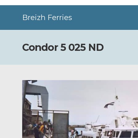
Skip
to
Breizh Ferries
content
Condor 5 025 ND