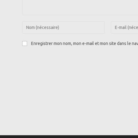
Enter
Enter
your
your
name
email
Enregistrer mon nom, mon e-mail et mon site dans le n
or
address
username
to
to
comment
comment