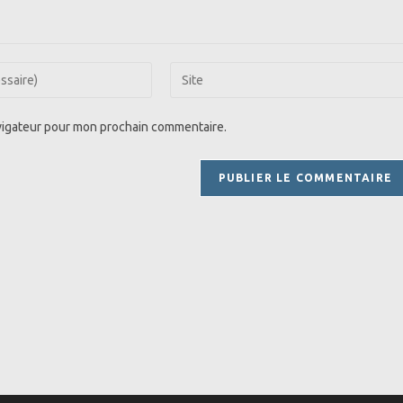
Saisir
l’URL
de
avigateur pour mon prochain commentaire.
votre
site
(facultatif)