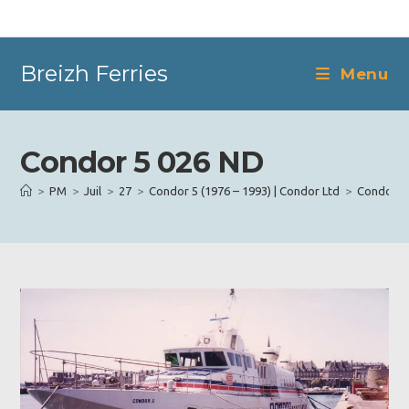
Skip
to
content
Breizh Ferries
Menu
Condor 5 026 ND
>
PM
>
Juil
>
27
>
Condor 5 (1976 – 1993) | Condor Ltd
>
Condor 5