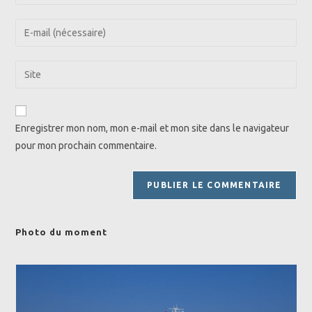
your
name
Enter
or
your
username
email
Saisir
to
address
l’URL
comment
to
de
comment
votre
Enregistrer mon nom, mon e-mail et mon site dans le navigateur
site
pour mon prochain commentaire.
(facultatif)
Photo du moment