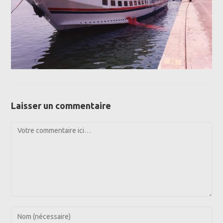
Laisser un commentaire
Comment
Enter