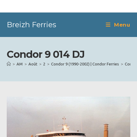
Skip
to
content
Breizh Ferries
Menu
Condor 9 014 DJ
>
AM
>
Août
>
2
>
Condor 9 (1990-2002) | Condor Ferries
>
Condor