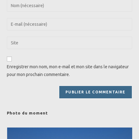
Enter
your
name
Enter
or
your
username
email
Saisir
to
address
l’URL
comment
to
de
comment
votre
Enregistrer mon nom, mon e-mail et mon site dans le navigateur
site
pour mon prochain commentaire.
(facultatif)
Photo du moment