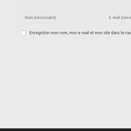
Enter
Enter
your
your
name
email
Enregistrer mon nom, mon e-mail et mon site dans le n
or
address
username
to
to
comment
comment