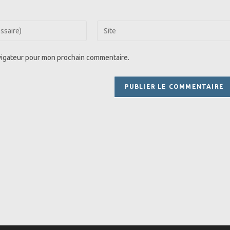
Saisir
l’URL
de
avigateur pour mon prochain commentaire.
votre
site
(facultatif)