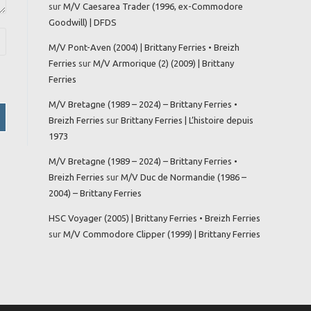
sur
M/V Caesarea Trader (1996, ex-Commodore
Goodwill) | DFDS
M/V Pont-Aven (2004) | Brittany Ferries • Breizh
Ferries
sur
M/V Armorique (2) (2009) | Brittany
Ferries
M/V Bretagne (1989 – 2024) – Brittany Ferries •
Breizh Ferries
sur
Brittany Ferries | L’histoire depuis
1973
M/V Bretagne (1989 – 2024) – Brittany Ferries •
Breizh Ferries
sur
M/V Duc de Normandie (1986 –
2004) – Brittany Ferries
HSC Voyager (2005) | Brittany Ferries • Breizh Ferries
sur
M/V Commodore Clipper (1999) | Brittany Ferries