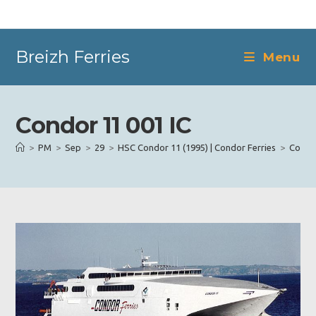
Skip
to
content
Breizh Ferries
Menu
Condor 11 001 IC
>
PM
>
Sep
>
29
>
HSC Condor 11 (1995) | Condor Ferries
>
Condor