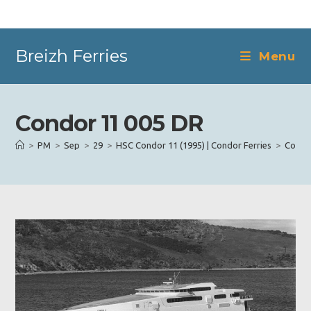
Skip
to
content
Breizh Ferries
Menu
Condor 11 005 DR
>
PM
>
Sep
>
29
>
HSC Condor 11 (1995) | Condor Ferries
>
Condo