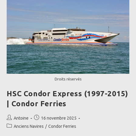
Droits réservés
HSC Condor Express (1997-2015)
| Condor Ferries
Auteur/autrice
Publication
Antoine
16 novembre 2025
de
publiée :
Post
Anciens Navires
/
Condor Ferries
la
category: