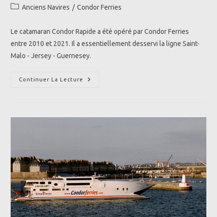
de
publiée :
Post
Anciens Navires
/
Condor Ferries
la
category:
publication :
Le catamaran Condor Rapide a été opéré par Condor Ferries
entre 2010 et 2021. Il a essentiellement desservi la ligne Saint-
Malo - Jersey - Guernesey.
HSC
Continuer La Lecture
Condor
Rapide
(2010-
2020)
|
Condor
Ferries