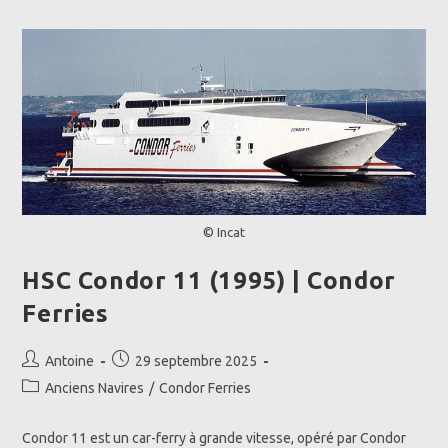
|
Condor
Ferries
© Incat
HSC Condor 11 (1995) | Condor
Ferries
Auteur/autrice
Publication
Antoine
29 septembre 2025
de
publiée :
Post
Anciens Navires
/
Condor Ferries
la
category:
publication :
Condor 11 est un car-ferry à grande vitesse, opéré par Condor