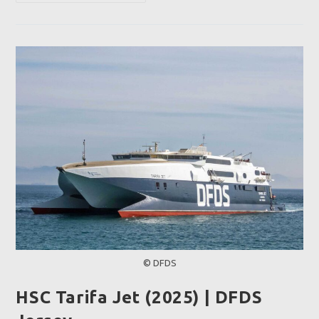
France
(1996-
1998)
|
Condor
Ferries
© DFDS
HSC Tarifa Jet (2025) | DFDS