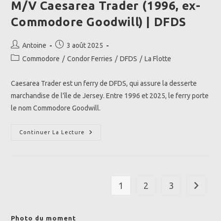
M/V Caesarea Trader (1996, ex-
Commodore Goodwill) | DFDS
Auteur/autrice
Publication
Antoine
3 août 2025
de
publiée :
Post
Commodore
/
Condor Ferries
/
DFDS
/
La Flotte
la
category:
publication :
Caesarea Trader est un ferry de DFDS, qui assure la desserte
marchandise de l'île de Jersey. Entre 1996 et 2025, le ferry porte
le nom Commodore Goodwill.
M/V
Continuer La Lecture
Caesarea
Trader
(1996,
Ex-
Commodore
Goodwill)
|
1
2
3
Aller à l
DFDS
Photo du moment