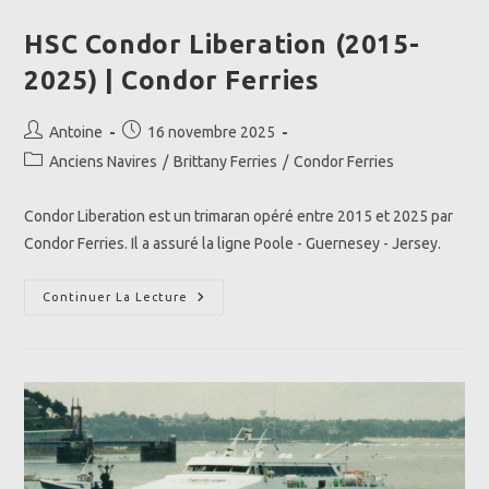
HSC Condor Liberation (2015-
2025) | Condor Ferries
Auteur/autrice
Publication
Antoine
16 novembre 2025
de
publiée :
Post
Anciens Navires
/
Brittany Ferries
/
Condor Ferries
la
category:
publication :
Condor Liberation est un trimaran opéré entre 2015 et 2025 par
Condor Ferries. Il a assuré la ligne Poole - Guernesey - Jersey.
HSC
Continuer La Lecture
Condor
Liberation
(2015-
2025)
|
Condor
Ferries