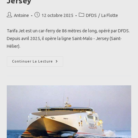
Jersey
Auteur/autrice
Publication
Post
Antoine
12 octobre 2025
DFDS
/
La Flotte
de
publiée :
category:
la
Tarifa Jet est un car-ferry de 86 mètres de long, opéré par DFDS.
publication :
Depuis avril 2025, il opère la ligne Saint-Malo - Jersey (Saint-
Hélier).
HSC
Continuer La Lecture
Tarifa
Jet
(2025)
|
DFDS
Jersey