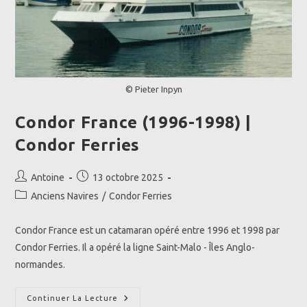
© Pieter Inpyn
Condor France (1996-1998) |
Condor Ferries
Auteur/autrice
Publication
Antoine
13 octobre 2025
de
publiée :
Post
Anciens Navires
/
Condor Ferries
la
category:
publication :
Condor France est un catamaran opéré entre 1996 et 1998 par
Condor Ferries. Il a opéré la ligne Saint-Malo - Îles Anglo-
normandes.
Condor
Continuer La Lecture