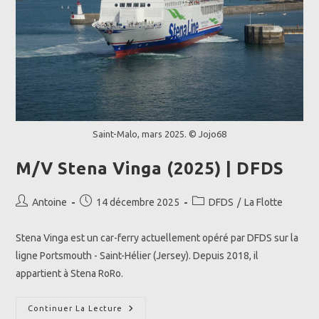
Saint-Malo, mars 2025. © Jojo68
M/V Stena Vinga (2025) | DFDS
Auteur/autrice
Publication
Post
Antoine
14 décembre 2025
DFDS
/
La Flotte
de
publiée :
category:
la
Stena Vinga est un car-ferry actuellement opéré par DFDS sur la
publication :
ligne Portsmouth - Saint-Hélier (Jersey). Depuis 2018, il
appartient à Stena RoRo.
M/V
Continuer La Lecture
Stena