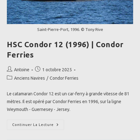
Saint-Pierre-Port, 1996. © Tony Rive
HSC Condor 12 (1996) | Condor
Ferries
Auteur/autrice
Publication
Antoine
1 octobre 2025
de
publiée :
Post
Anciens Navires
/
Condor Ferries
la
category:
publication :
Le catamaran Condor 12 est un car-ferry à grande vitesse de 81
mètres. Il est opéré par Condor Ferries en 1996, sur la ligne
Weymouth - Guernesey - Jersey.
HSC
Continuer La Lecture
Condor
12
(1996)