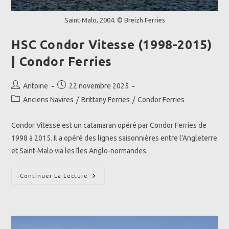
Saint-Malo, 2004. © Breizh Ferries
HSC Condor Vitesse (1998-2015)
| Condor Ferries
Auteur/autrice
Publication
Antoine
22 novembre 2025
de
publiée :
Post
Anciens Navires
/
Brittany Ferries
/
Condor Ferries
la
category:
publication :
Condor Vitesse est un catamaran opéré par Condor Ferries de
1998 à 2015. Il a opéré des lignes saisonnières entre l'Angleterre
et Saint-Malo via les îles Anglo-normandes.
HSC
Continuer La Lecture
Condor
Vitesse
(1998-
2015)
|
Condor
Ferries